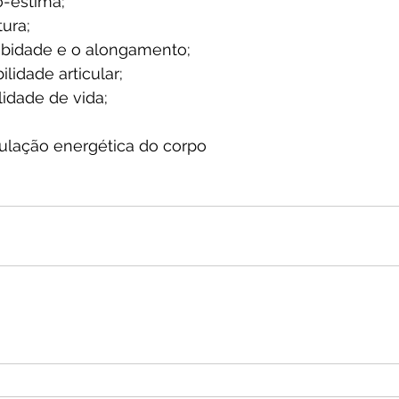
-estima;  
ura;  
ibidade e o alongamento;  
lidade articular;  
idade de vida;  
 
culação energética do corpo 