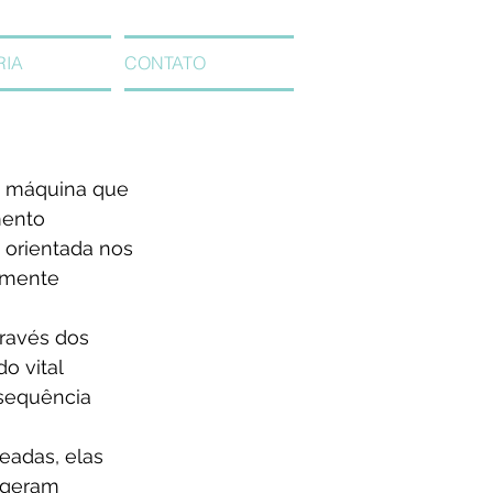
RIA
CONTATO
 máquina que 
mento 
e orientada nos 
lmente 
ravés dos 
o vital 
sequência 
eadas, elas 
 geram 