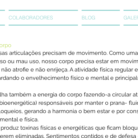
COLABORADORES
BLOG
GALE
orpo
sas articulações precisam de movimento. Como uma
uso ou mau uso, nosso corpo precisa estar em movi
ão atrofie e não enrijeça. A atividade física regular 
tardando o envelhecimento físico e mental e principa
ha também a energia do corpo fazendo-a circular at
 bioenergética) responsáveis por manter o prana- fluid
loqueios, gerando a harmonia o bem estar e por con
ental e física.
produz toxinas físicas e energéticas que ficam bloqu
serem eliminadas. Sentimentos contidos e de defesa