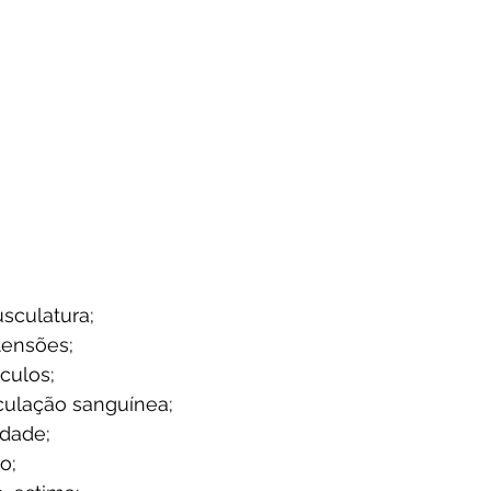
sculatura;  
tensões;  
ulos;  
culação sanguínea;  
dade;  
o;  